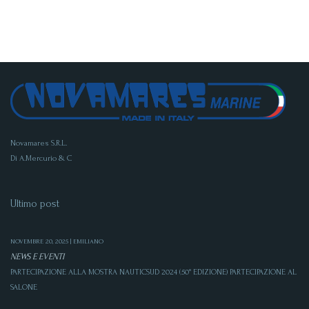
Novamares S.R.L.
Di A.Mercurio & C
Ultimo post
NOVEMBRE 20, 2025 | EMILIANO
NEWS E EVENTI
PARTECIPAZIONE ALLA MOSTRA NAUTICSUD 2024 (50° EDIZIONE) PARTECIPAZIONE AL
SALONE